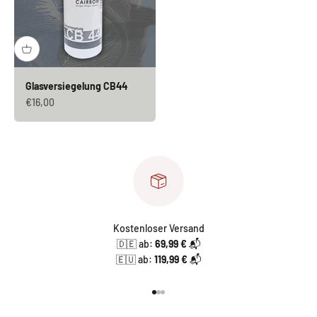
Glasversiegelung CB44
Angebot
€16,00
Kostenloser Versand
🇩🇪 ab:
69,99 €
📬
🇪🇺 ab:
119,99 €
📬
Gehe zu Element 1
Gehe zu Element 2
Gehe zu Element 3