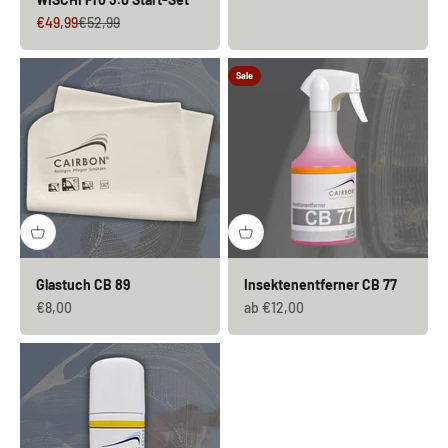
Angebot
Regulärer Preis
€49,99
€52,99
Sale
Glastuch CB 89
Insektenentferner CB 77
Angebot
Angebot
€8,00
ab €12,00