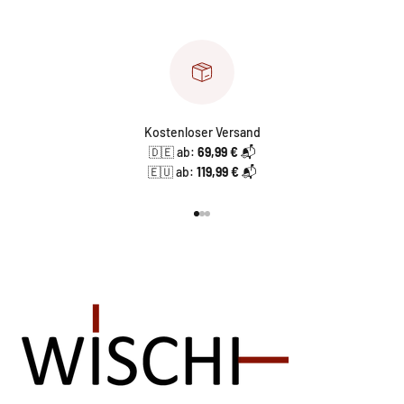
Kostenloser Versand
🇩🇪 ab:
69,99 €
📬
🇪🇺 ab:
119,99 €
📬
Gehe zu Element 1
Gehe zu Element 2
Gehe zu Element 3