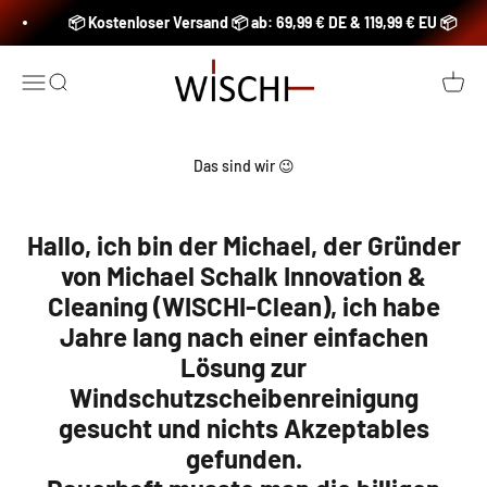
Zum Inhalt springen
📦 Kostenloser Versand 📦 ab: 69,99 € DE & 119,99 € EU 📦
Michael Schalk Innovation & Cleaning (WISCHI-
Menü
Suche
Waren
Das sind wir 😉
Hallo, ich bin der Michael, der Gründer
von Michael Schalk Innovation &
Cleaning (WISCHI-Clean), ich habe
Jahre lang nach einer einfachen
Lösung zur
Windschutzscheibenreinigung
gesucht und nichts Akzeptables
gefunden.