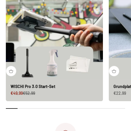
WISCHI Pro 3.0 Start-Set
Grundplat
Angebot
Regulärer Preis
Angebot
€49,99
€52,99
€22,99