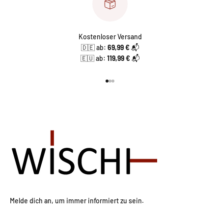
Kostenloser Versand
🇩🇪 ab:
69,99 €
📬
🇪🇺 ab:
119,99 €
📬
Gehe zu Element 1
Gehe zu Element 2
Gehe zu Element 3
Melde dich an, um immer informiert zu sein.