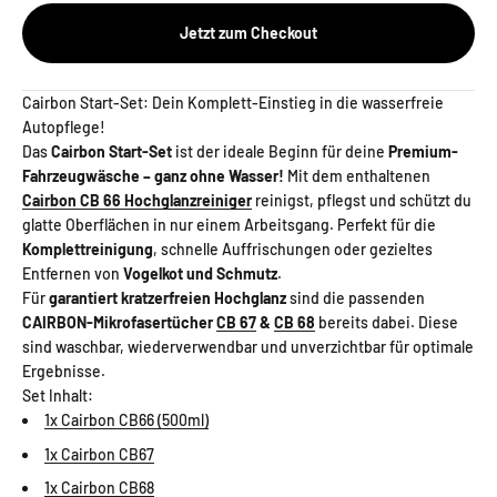
Jetzt zum Checkout
Cairbon Start-Set: Dein Komplett-Einstieg in die wasserfreie
Autopflege!
Das
Cairbon Start-Set
ist der ideale Beginn für deine
Premium-
Fahrzeugwäsche – ganz ohne Wasser!
Mit dem enthaltenen
Cairbon CB 66 Hochglanzreiniger
reinigst, pflegst und schützt du
glatte Oberflächen in nur einem Arbeitsgang. Perfekt für die
Komplettreinigung
, schnelle Auffrischungen oder gezieltes
Entfernen von
Vogelkot und Schmutz
.
Für
garantiert kratzerfreien Hochglanz
sind die passenden
CAIRBON-Mikrofasertücher
CB 67
&
CB 68
bereits dabei. Diese
sind waschbar, wiederverwendbar und unverzichtbar für optimale
Ergebnisse.
Set Inhalt:
1x Cairbon CB66 (500ml)
1x Cairbon CB67
1x Cairbon CB68