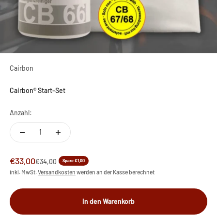
Cairbon
Cairbon® Start-Set
Anzahl:
Angebot
€33,00
Regulärer Preis
€34,00
Spare €1,00
inkl. MwSt.
Versandkosten
werden an der Kasse berechnet
In den Warenkorb