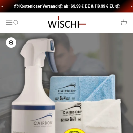
Zum Inhalt springen
📦 Kostenloser Versand 📦 ab: 69,99 € DE & 119,99 € EU 📦
Michael Schalk Innovation & Cleaning (WISCHI-
Menü
Suche
Waren
Bild vergrößern